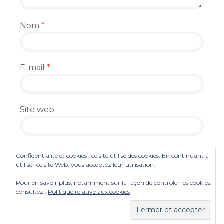
Nom
*
E-mail
*
Site web
Enregistrer mon nom, mon e-mail et mon
Confidentialité et cookies : ce site utilise des cookies. En continuant à
site dans le navigateur pour mon prochain
utiliser ce site Web, vous acceptez leur utilisation.
commentaire.
Pour en savoir plus, notamment sur la façon de contrôler les cookies,
consultez :
Politique relative aux cookies