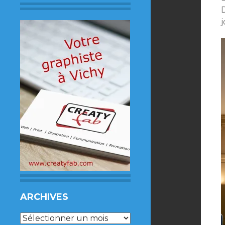
D
j
ARCHIVES
Archives