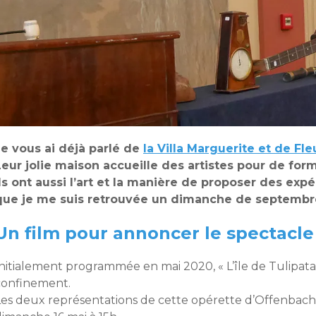
Je vous ai déjà parlé de
la Villa Marguerite et de Fle
Leur jolie maison accueille des artistes pour de for
Ils ont aussi l’art et la manière de proposer des expé
que je me suis retrouvée un dimanche de septembre 
Un film pour annoncer le spectacle
nitialement programmée en mai 2020, « L’île de Tulipatan
confinement.
Les deux représentations de cette opérette d’Offenbach s