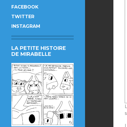
FACEBOOK
TWITTER
INSTAGRAM
LA PETITE HISTOIRE
DE MIRABELLE
L
L