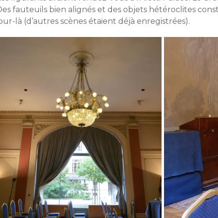
es fauteuils bien alignés et des objets hétéroclites const
our-là (d’autres scènes étaient déjà enregistrées).