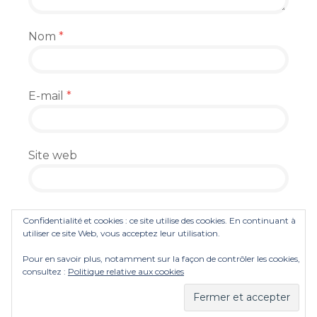
Nom
*
E-mail
*
Site web
Enregistrer mon nom, mon e-mail et mon
Confidentialité et cookies : ce site utilise des cookies. En continuant à
site dans le navigateur pour mon prochain
utiliser ce site Web, vous acceptez leur utilisation.
commentaire.
Pour en savoir plus, notamment sur la façon de contrôler les cookies,
consultez :
Politique relative aux cookies