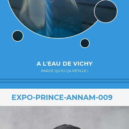
A L'EAU DE VICHY
PARCE QU'ICI ÇA PÉTILLE !
EXPO-PRINCE-ANNAM-009