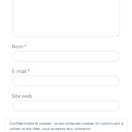
Nom
*
E-mail
*
Site web
Enregistrer mon nom, mon e-mail et mon
Confidentialité et cookies : ce site utilise des cookies. En continuant à
site dans le navigateur pour mon prochain
utiliser ce site Web, vous acceptez leur utilisation.