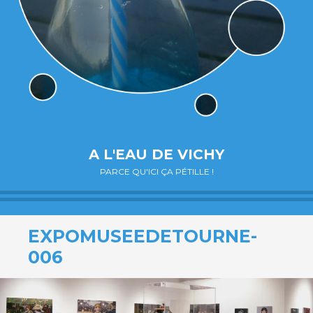
A L'EAU DE VICHY
PARCE QU'ICI ÇA PÉTILLE !
EXPOMUSEEDETOURNE-
006