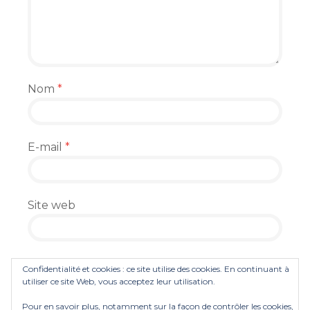
Nom
*
E-mail
*
Site web
Enregistrer mon nom, mon e-mail et mon
Confidentialité et cookies : ce site utilise des cookies. En continuant à
site dans le navigateur pour mon prochain
utiliser ce site Web, vous acceptez leur utilisation.
commentaire.
Pour en savoir plus, notamment sur la façon de contrôler les cookies,