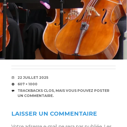
DATE
22 JUILLET 2025
TAILLE
607 × 1000
TRACKBACKS CLOS, MAIS VOUS POUVEZ
POSTER
UN COMMENTAIRE
.
LAISSER UN COMMENTAIRE
Votre adresse e-mail ne sera pas publiée.
Les