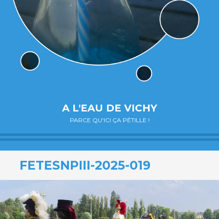
A L'EAU DE VICHY
PARCE QU'ICI ÇA PÉTILLE !
FETESNPIII-2025-019