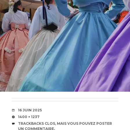
DATE
16 JUIN 2025
TAILLE
1400 × 1237
TRACKBACKS CLOS, MAIS VOUS POUVEZ
POSTER
UN COMMENTAIRE
.