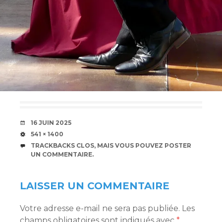
DATE
16 JUIN 2025
TAILLE
541 × 1400
TRACKBACKS CLOS, MAIS VOUS POUVEZ
POSTER
UN COMMENTAIRE
.
LAISSER UN COMMENTAIRE
Votre adresse e-mail ne sera pas publiée.
Les
champs obligatoires sont indiqués avec
*