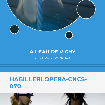
A L'EAU DE VICHY
PARCE QU'ICI ÇA PÉTILLE !
HABILLERLOPERA-CNCS-
070