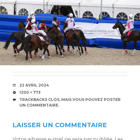
DATE
22 AVRIL 2024
TAILLE
1200 × 773
TRACKBACKS CLOS, MAIS VOUS POUVEZ
POSTER
UN COMMENTAIRE
.
LAISSER UN COMMENTAIRE
Votre adresse e-mail ne sera pas publiée.
Les