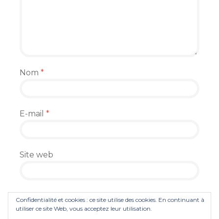
Nom
*
E-mail
*
Site web
Enregistrer mon nom, mon e-mail et mon
Confidentialité et cookies : ce site utilise des cookies. En continuant à
site dans le navigateur pour mon prochain
utiliser ce site Web, vous acceptez leur utilisation.