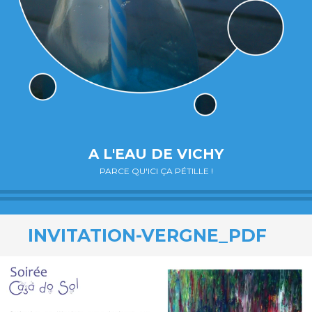
A L'EAU DE VICHY
PARCE QU'ICI ÇA PÉTILLE !
INVITATION-VERGNE_PDF