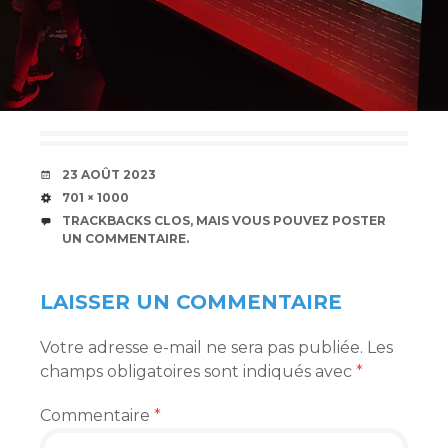
DATE
23 AOÛT 2023
TAILLE
701 × 1000
TRACKBACKS CLOS, MAIS VOUS POUVEZ
POSTER
UN COMMENTAIRE
.
LAISSER UN COMMENTAIRE
Votre adresse e-mail ne sera pas publiée.
Les
champs obligatoires sont indiqués avec
*
Commentaire
*