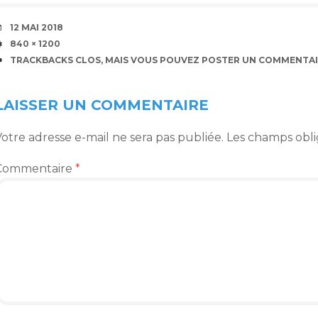
DATE
12 MAI 2018
TAILLE
840 × 1200
TRACKBACKS CLOS, MAIS VOUS POUVEZ
POSTER UN COMMENTAI
LAISSER UN COMMENTAIRE
otre adresse e-mail ne sera pas publiée.
Les champs obli
Commentaire
*