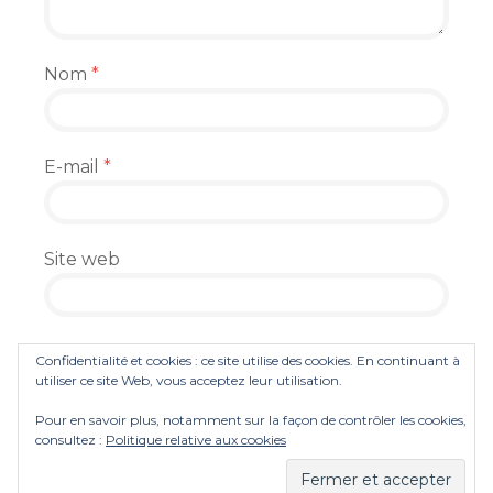
Nom
*
E-mail
*
Site web
Enregistrer mon nom, mon e-mail et mon
Confidentialité et cookies : ce site utilise des cookies. En continuant à
site dans le navigateur pour mon prochain
utiliser ce site Web, vous acceptez leur utilisation.
commentaire.
Pour en savoir plus, notamment sur la façon de contrôler les cookies,
consultez :
Politique relative aux cookies