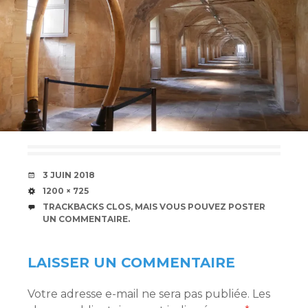
DATE
3 JUIN 2018
TAILLE
1200 × 725
TRACKBACKS CLOS, MAIS VOUS POUVEZ
POSTER
UN COMMENTAIRE
.
LAISSER UN COMMENTAIRE
Votre adresse e-mail ne sera pas publiée.
Les