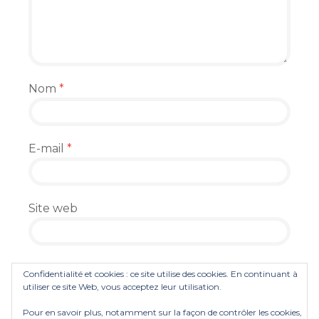
Nom
*
E-mail
*
Site web
Enregistrer mon nom, mon e-mail et mon
Confidentialité et cookies : ce site utilise des cookies. En continuant à
site dans le navigateur pour mon prochain
utiliser ce site Web, vous acceptez leur utilisation.
commentaire.
Pour en savoir plus, notamment sur la façon de contrôler les cookies,