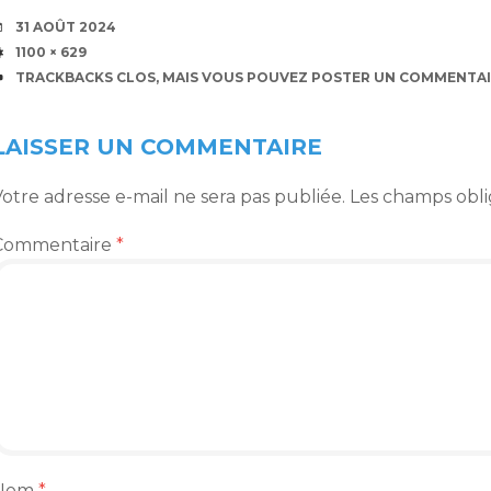
DATE
31 AOÛT 2024
TAILLE
1100 × 629
TRACKBACKS CLOS, MAIS VOUS POUVEZ
POSTER UN COMMENTAI
LAISSER UN COMMENTAIRE
otre adresse e-mail ne sera pas publiée.
Les champs obli
Commentaire
*
Nom
*