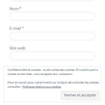
Nom
*
E-mail
*
Site web
Enregistrer mon nom, mon e-mail et mon
Confidentialité et cookies : ce site utilise des cookies. En continuant à
site dans le navigateur pour mon prochain
utiliser ce site Web, vous acceptez leur utilisation.
commentaire.
Pour en savoir plus, notamment sur la façon de contrôler les cookies,
consultez :
Politique relative aux cookies