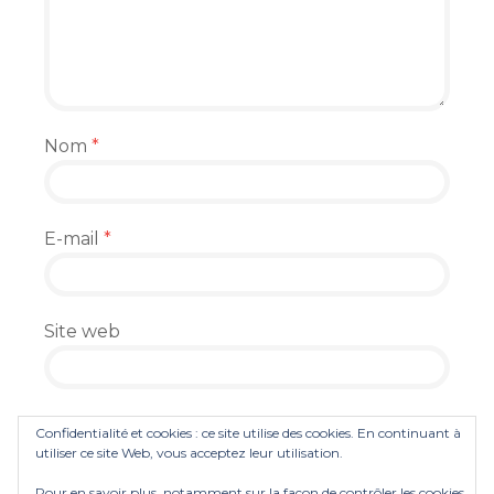
Nom
*
E-mail
*
Site web
Enregistrer mon nom, mon e-mail et mon
Confidentialité et cookies : ce site utilise des cookies. En continuant à
site dans le navigateur pour mon prochain
utiliser ce site Web, vous acceptez leur utilisation.
commentaire.
Pour en savoir plus, notamment sur la façon de contrôler les cookies,