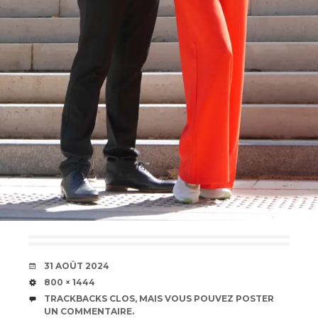
DATE
31 AOÛT 2024
TAILLE
800 × 1444
TRACKBACKS CLOS, MAIS VOUS POUVEZ
POSTER
UN COMMENTAIRE
.