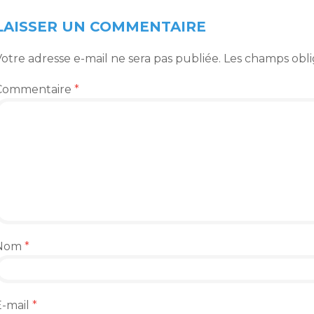
DES
ARTICLES
LAISSER UN COMMENTAIRE
otre adresse e-mail ne sera pas publiée.
Les champs obli
Commentaire
*
Nom
*
E-mail
*