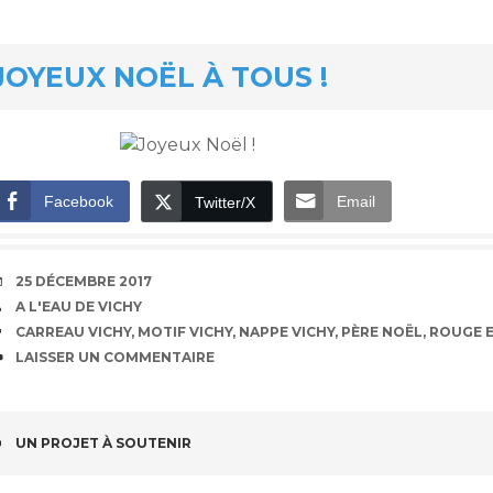
JOYEUX NOËL À TOUS !
Facebook
Email
Twitter/X
DATE
25 DÉCEMBRE 2017
AUTEUR
A L'EAU DE VICHY
ÉTIQUETTES
CARREAU VICHY
,
MOTIF VICHY
,
NAPPE VICHY
,
PÈRE NOËL
,
ROUGE E
COMMENTAIRES
LAISSER UN COMMENTAIRE
NAVIGATION
UN PROJET À SOUTENIR