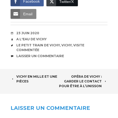
Facebook
Twitter/X
Email
DATE
23 JUIN 2020
AUTEUR
A L'EAU DE VICHY
ÉTIQUETTES
LE PETIT TRAIN DE VICHY
,
VICHY
,
VISITE
COMMENTÉE
COMMENTAIRES
LAISSER UN COMMENTAIRE
NAVIGATION
VICHY EN MILLE ET UNE
OPÉRA DE VICHY :
PIÈCES
GARDER LE CONTACT
DES
POUR ÊTRE À L’UNISSON
ARTICLES
LAISSER UN COMMENTAIRE