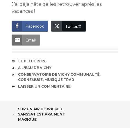
J’ai déjà hâte de les retrouver après les
vacances !
Facebook
Twitter/X
Email
DATE
1 JUILLET 2026
AUTEUR
A L'EAU DE VICHY
ÉTIQUETTES
CONSERVATOIRE DE VICHY COMMUNAUTÉ
,
CORNEMUSE
,
MUSIQUE TRAD
COMMENTAIRES
LAISSER UN COMMENTAIRE
NAVIGATION
SUR UN AIR DE WICKED,
SANSSAT EST VRAIMENT
DES
MAGIQUE