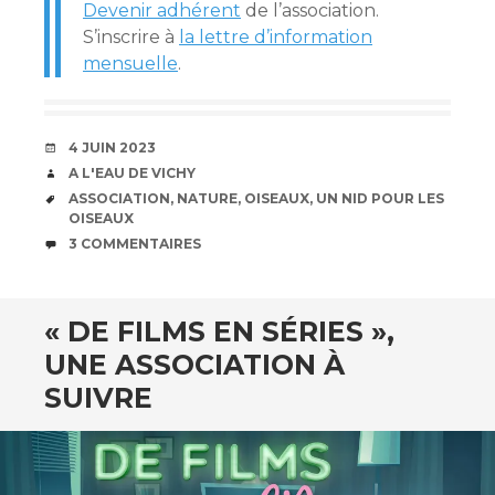
Devenir adhérent
de l’association.
S’inscrire à
la lettre d’information
mensuelle
.
DATE
4 JUIN 2023
AUTEUR
A L'EAU DE VICHY
ÉTIQUETTES
ASSOCIATION
,
NATURE
,
OISEAUX
,
UN NID POUR LES
OISEAUX
COMMENTAIRES
3 COMMENTAIRES
« DE FILMS EN SÉRIES »,
UNE ASSOCIATION À
SUIVRE