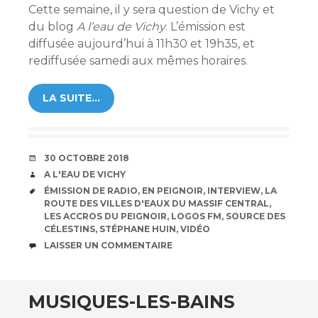
Cette semaine, il y sera question de Vichy et
du blog
A l’eau de Vichy
. L’émission est
diffusée aujourd’hui à 11h30 et 19h35, et
rediffusée samedi aux mêmes horaires.
LA SUITE…
DATE
30 OCTOBRE 2018
AUTEUR
A L'EAU DE VICHY
ÉTIQUETTES
ÉMISSION DE RADIO
,
EN PEIGNOIR
,
INTERVIEW
,
LA
ROUTE DES VILLES D'EAUX DU MASSIF CENTRAL
,
LES ACCROS DU PEIGNOIR
,
LOGOS FM
,
SOURCE DES
CÉLESTINS
,
STÉPHANE HUIN
,
VIDÉO
COMMENTAIRES
LAISSER UN COMMENTAIRE
MUSIQUES-LES-BAINS