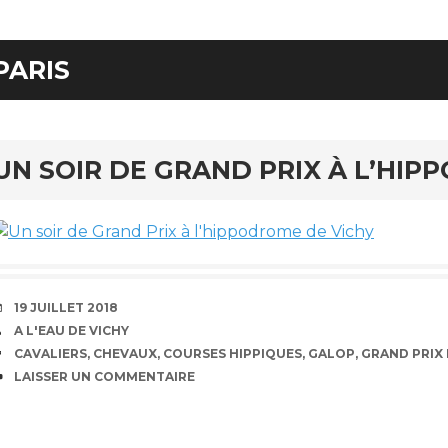
PARIS
UN SOIR DE GRAND PRIX À L’HIP
DATE
19 JUILLET 2018
AUTEUR
A L'EAU DE VICHY
ÉTIQUETTES
CAVALIERS
,
CHEVAUX
,
COURSES HIPPIQUES
,
GALOP
,
GRAND PRIX 
COMMENTAIRES
LAISSER UN COMMENTAIRE