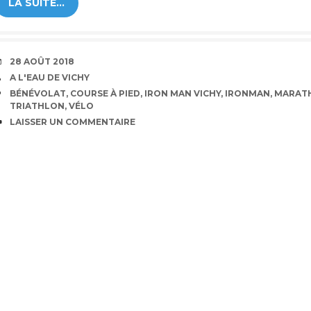
LA SUITE…
DATE
28 AOÛT 2018
AUTEUR
A L'EAU DE VICHY
ÉTIQUETTES
BÉNÉVOLAT
,
COURSE À PIED
,
IRON MAN VICHY
,
IRONMAN
,
MARAT
TRIATHLON
,
VÉLO
COMMENTAIRES
LAISSER UN COMMENTAIRE