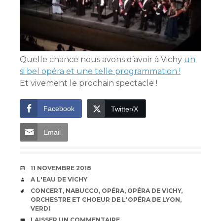
Quelle chance nous avons d’avoir à Vichy
un
si bel opéra et une telle programmation !
Et vivement le prochain spectacle !
Facebook
Twitter/X
Email
DATE
11 NOVEMBRE 2018
AUTEUR
A L'EAU DE VICHY
ÉTIQUETTES
CONCERT
,
NABUCCO
,
OPÉRA
,
OPÉRA DE VICHY
,
ORCHESTRE ET CHOEUR DE L'OPÉRA DE LYON
,
VERDI
COMMENTAIRES
LAISSER UN COMMENTAIRE