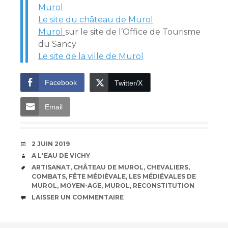
Murol
Le site du château de Murol
Murol
sur le site de l’Office de Tourisme
du Sancy
Le site de la ville de Murol
Facebook
Twitter/X
Email
DATE
2 JUIN 2019
AUTEUR
A L'EAU DE VICHY
ÉTIQUETTES
ARTISANAT
,
CHÂTEAU DE MUROL
,
CHEVALIERS
,
COMBATS
,
FÊTE MÉDIÉVALE
,
LES MÉDIÉVALES DE
MUROL
,
MOYEN-AGE
,
MUROL
,
RECONSTITUTION
COMMENTAIRES
LAISSER UN COMMENTAIRE