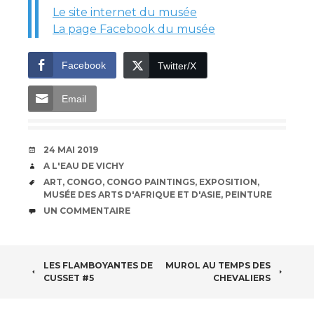
Le site internet du musée
La page Facebook du musée
Facebook
Twitter/X
Email
DATE
24 MAI 2019
AUTEUR
A L'EAU DE VICHY
ÉTIQUETTES
ART
,
CONGO
,
CONGO PAINTINGS
,
EXPOSITION
,
MUSÉE DES ARTS D'AFRIQUE ET D'ASIE
,
PEINTURE
COMMENTAIRES
UN COMMENTAIRE
NAVIGATION
LES FLAMBOYANTES DE
MUROL AU TEMPS DES
CUSSET #5
CHEVALIERS
DES