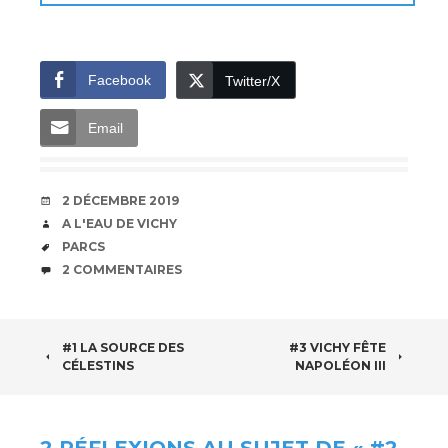
Facebook
Twitter/X
Email
DATE
2 DÉCEMBRE 2019
AUTEUR
A L'EAU DE VICHY
ÉTIQUETTES
PARCS
COMMENTAIRES
2 COMMENTAIRES
NAVIGATION
#1 LA SOURCE DES
#3 VICHY FÊTE
CÉLESTINS
NAPOLÉON III
DES
ARTICLES