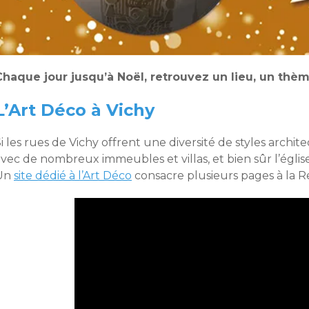
Chaque jour jusqu’à Noël, retrouvez un lieu, un th
L’Art Déco à Vichy
i les rues de Vichy offrent une diversité de styles archi
vec de nombreux immeubles et villas, et bien sûr l’église
Un
site dédié à l’Art Déco
consacre plusieurs pages à la R