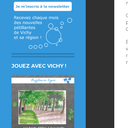
O
E
v
n
JOUEZ AVEC VICHY !