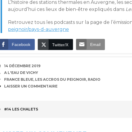
L’histoire des stations thermales en Auvergne, les se
aujourd’hui ces lieux de bien-être expliqués dans
Le
Retrouvez tous les podcasts sur la page de l’émission
peignoir/pays-d-auvergne
Facebook
Email
Twitter/X
DATE
14 DÉCEMBRE 2019
AUTEUR
A L'EAU DE VICHY
ÉTIQUETTES
FRANCE BLEUE
,
LES ACCROS DU PEIGNOIR
,
RADIO
COMMENTAIRES
LAISSER UN COMMENTAIRE
NAVIGATION
#14 LES CHALETS
DES