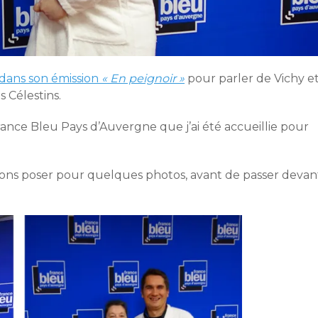
 dans son émission
« En peignoir »
pour parler de Vichy e
s Célestins.
France Bleu Pays d’Auvergne que j’ai été accueillie pour
avons poser pour quelques photos, avant de passer devan