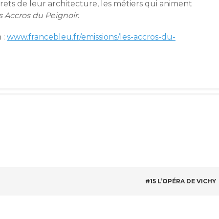
crets de leur architecture, les métiers qui animent
s Accros du Peignoir
.
 :
www.francebleu.fr/emissions/les-accros-du-
#15 L’OPÉRA DE VICHY