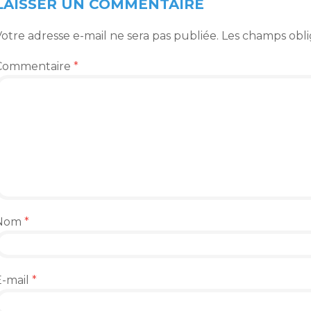
ARTICLES
LAISSER UN COMMENTAIRE
otre adresse e-mail ne sera pas publiée.
Les champs obli
Commentaire
*
Nom
*
E-mail
*