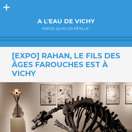
Colonne
latérale
A L'EAU DE VICHY
PARCE QU'ICI ÇA PÉTILLE !
[EXPO] RAHAN, LE FILS DES
ÂGES FAROUCHES EST À
VICHY