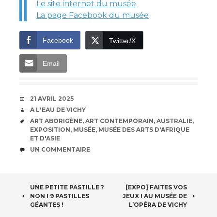
Le site internet du musée
La page Facebook du musée
Facebook
Twitter/X
Email
DATE
21 AVRIL 2025
AUTEUR
A L'EAU DE VICHY
ÉTIQUETTES
ART ABORIGÈNE
,
ART CONTEMPORAIN
,
AUSTRALIE
,
EXPOSITION
,
MUSÉE
,
MUSÉE DES ARTS D'AFRIQUE
ET D'ASIE
COMMENTAIRES
UN COMMENTAIRE
NAVIGATION
UNE PETITE PASTILLE ?
[EXPO] FAITES VOS
NON ! 9 PASTILLES
JEUX ! AU MUSÉE DE
DES
GÉANTES !
L’OPÉRA DE VICHY