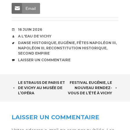
Email
DATE
16 JUIN 2026
AUTEUR
A L'EAU DE VICHY
ÉTIQUETTES
DANSE HISTORIQUE
,
EUGÉNIE
,
FÊTES NAPOLÉON III
,
NAPOLÉON III
,
RECONSTITUTION HISTORIQUE
,
SECOND EMPIRE
COMMENTAIRES
LAISSER UN COMMENTAIRE
NAVIGATION
LE STRAUSS DE PARIS ET
FESTIVAL EUGÉNIE, LE
DE VICHY AU MUSÉE DE
NOUVEAU RENDEZ-
DES
L’OPÉRA
VOUS DE L’ÉTÉ À VICHY
ARTICLES
LAISSER UN COMMENTAIRE