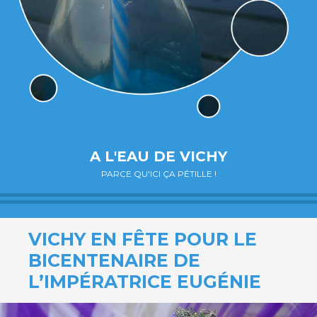
A L'EAU DE VICHY
PARCE QU'ICI ÇA PÉTILLE !
VICHY EN FÊTE POUR LE
BICENTENAIRE DE
L’IMPÉRATRICE EUGÉNIE