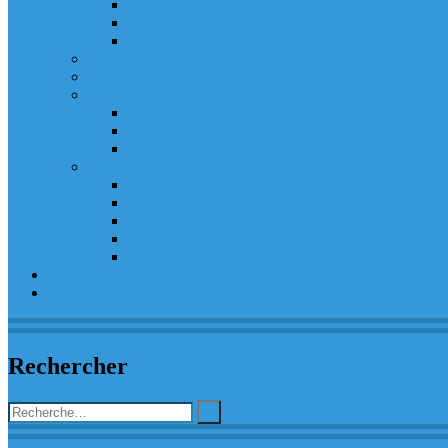
Festival
Film
Citations
Insolite
Sport
Vichy
Ville thermale
Croquer Vichy
En photo
Dans la région
Bourbonnais
Montluçon
Moulins
Pays de Tronçais
Puy de Dôme
À propos
Contact
Rechercher
Rechercher :