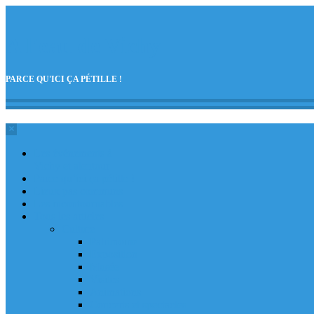
A l'eau de Vichy
PARCE QU'ICI ÇA PÉTILLE !
Colonne
latérale
Les événements à
Vichy et alentour
Parce qu’ici ça pétille !
Lieux pas communs
Les incontournables
Tous les articles
Culture
Patrimoine
Exposition
Musée
Visites
Animations
Concerts et spectacles