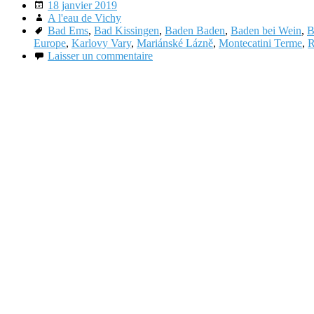
Date
18 janvier 2019
Auteur
A l'eau de Vichy
Étiquettes
Bad Ems
,
Bad Kissingen
,
Baden Baden
,
Baden bei Wein
,
B
Europe
,
Karlovy Vary
,
Mariánské Lázně
,
Montecatini Terme
,
R
Commentaires
Laisser un commentaire