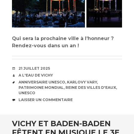
Qui sera la prochaine ville à l’honneur ?
Rendez-vous dans un an !
DATE
21 JUILLET 2025
AUTEUR
A L'EAU DE VICHY
ÉTIQUETTES
ANNIVERSAIRE UNESCO
,
KARLOVY VARY
,
PATRIMOINE MONDIAL
,
REINE DES VILLES D'EAUX
,
UNESCO
COMMENTAIRES
LAISSER UN COMMENTAIRE
VICHY ET BADEN-BADEN
FÊTENT EN MUSIQUE LE 3E