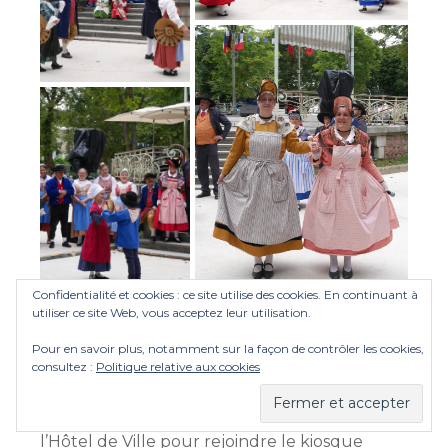
Confidentialité et cookies : ce site utilise des cookies. En continuant à
utiliser ce site Web, vous acceptez leur utilisation.
Défilé festif de l’hôtel de
Pour en savoir plus, notamment sur la façon de contrôler les cookies,
Ville au Fer à cheval
consultez :
Politique relative aux cookies
Cette année encore, le défilé s’est élancé de
l’Hôtel de Ville pour rejoindre le kiosque