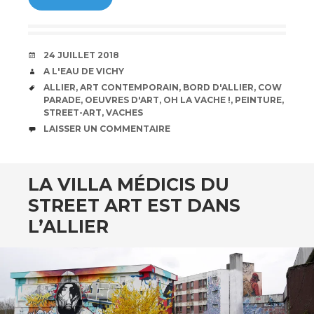
DATE
24 JUILLET 2018
AUTEUR
A L'EAU DE VICHY
ÉTIQUETTES
ALLIER
,
ART CONTEMPORAIN
,
BORD D'ALLIER
,
COW
PARADE
,
OEUVRES D'ART
,
OH LA VACHE !
,
PEINTURE
,
STREET-ART
,
VACHES
COMMENTAIRES
LAISSER UN COMMENTAIRE
LA VILLA MÉDICIS DU
STREET ART EST DANS
L’ALLIER