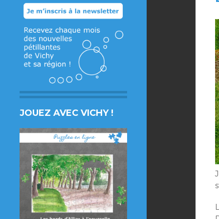
JOUEZ AVEC VICHY !
s
L
D