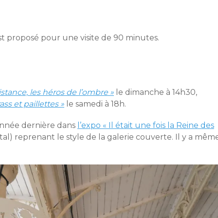
t proposé pour une visite de 90 minutes.
istance, les héros de l’ombre »
le dimanche à 14h30,
ass et paillettes »
le samedi à 18h.
année dernière dans
l’expo « Il était une fois la Reine des
otal) reprenant le style de la galerie couverte. Il y a mêm