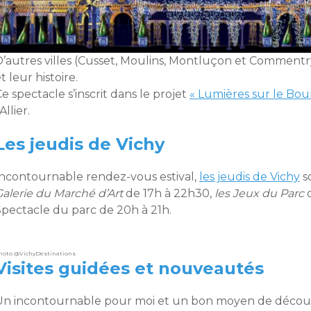
D’autres villes (Cusset, Moulins, Montluçon et Commentry
t leur histoire.
e spectacle s’inscrit dans le projet
« Lumières sur le Bou
’Allier.
Les jeudis de Vichy
Incontournable rendez-vous estival,
les jeudis de Vichy
s
Galerie du Marché d’Art
de 17h à 22h30,
les Jeux du Parc
d
Spectacle du parc de 20h à 21h.
hoto @VichyDestinations
Visites guidées et nouveautés
Un incontournable pour moi et un bon moyen de découvri