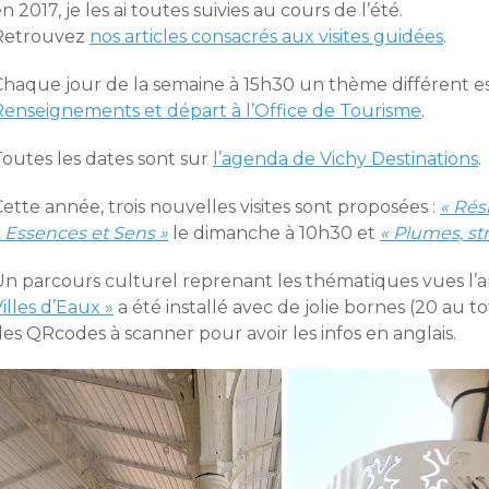
n 2017, je les ai toutes suivies au cours de l’été.
Retrouvez
nos articles consacrés aux visites guidées
.
Chaque jour de la semaine à 15h30 un thème différent es
Renseignements et départ à l’Office de Tourisme
.
Toutes les dates sont sur
l’agenda de Vichy Destinations
.
ette année, trois nouvelles visites sont proposées :
« Rés
« Essences et Sens »
le dimanche à 10h30 et
« Plumes, str
Un parcours culturel reprenant les thématiques vues l’
illes d’Eaux »
a été installé avec de jolie bornes (20 au t
es QRcodes à scanner pour avoir les infos en anglais.