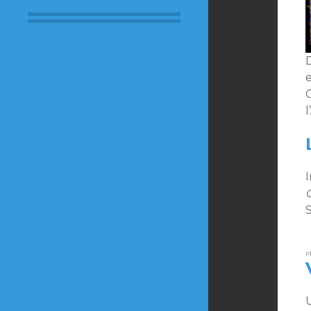
e
C
l
P