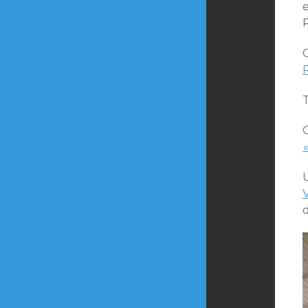
e
C
V
d