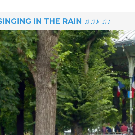
SINGING IN THE RAIN ♫♫♪ ♫♪