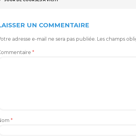
NAVIGATION
DES
ARTICLES
LAISSER UN COMMENTAIRE
otre adresse e-mail ne sera pas publiée.
Les champs obli
Commentaire
*
Nom
*