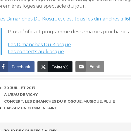
premières loges au spectacle du jour.
Les Dimanches Du Kiosque, c’est tous les dimanches à 16h
Plus d’infos et programme des semaines prochaines.
Les Dimanches Du Kiosque
Les concerts au kiosque
Facebook
Email
Twitter/X
DATE
30 JUILLET 2017
AUTEUR
A L'EAU DE VICHY
ÉTIQUETTES
CONCERT
,
LES DIMANCHES DU KIOSQUE
,
MUSIQUE
,
PLUIE
COMMENTAIRES
LAISSER UN COMMENTAIRE
JOUR DE COURSES À VICHY