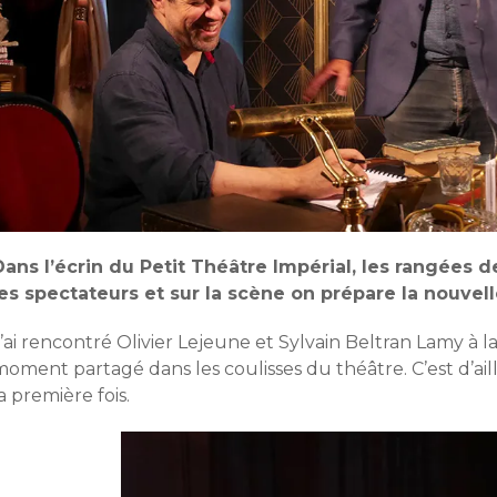
Dans l’écrin du Petit Théâtre Impérial, les rangées 
les spectateurs et sur la scène on prépare la nouvel
’ai rencontré Olivier Lejeune et Sylvain Beltran Lamy à la
oment partagé dans les coulisses du théâtre. C’est d’ail
a première fois.