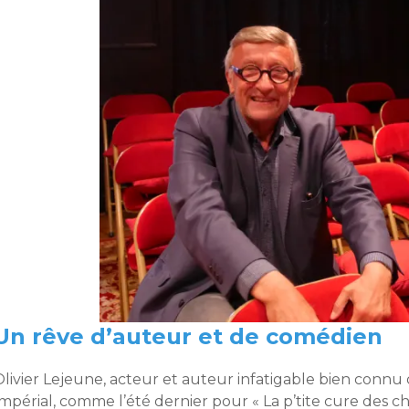
Un rêve d’auteur et de comédien
livier Lejeune, acteur et auteur infatigable bien connu 
mpérial, comme l’été dernier pour « La p’tite cure des c