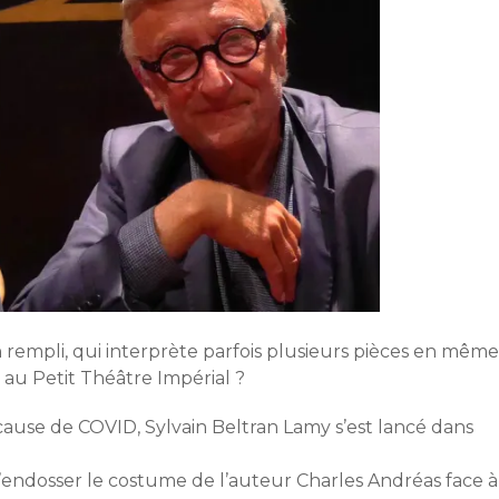
empli, qui interprète parfois plusieurs pièces en même
 au Petit Théâtre Impérial ?
r cause de COVID, Sylvain Beltran Lamy s’est lancé dans
’endosser le costume de l’auteur Charles Andréas face à