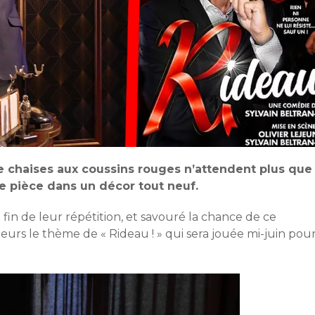
de chaises aux coussins rouges n’attendent plus que
le pièce dans un décor tout neuf.
 fin de leur répétition, et savouré la chance de ce
leurs le thème de « Rideau ! » qui sera jouée mi-juin pou