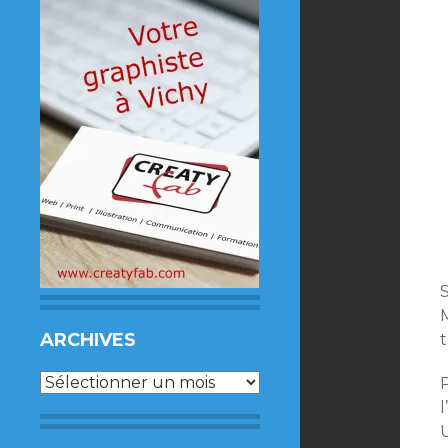
S
ARCHIVES
t
Archives
P
l