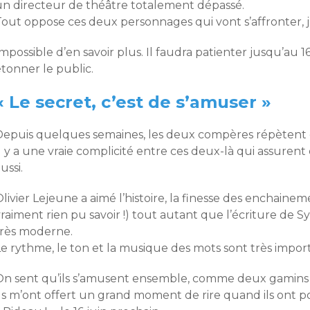
un directeur de théâtre totalement dépassé.
Tout oppose ces deux personnages qui vont s’affronter, 
mpossible d’en savoir plus. Il faudra patienter jusqu’au 1
tonner le public.
« Le secret, c’est de s’amuser »
Depuis quelques semaines, les deux compères répètent
Il y a une vraie complicité entre ces deux-là qui assure
ussi.
livier Lejeune a aimé l’histoire, la finesse des enchaine
raiment rien pu savoir !) tout autant que l’écriture de S
très moderne.
e rythme, le ton et la musique des mots sont très import
On sent qu’ils s’amusent ensemble, comme deux gamins
Ils m’ont offert un grand moment de rire quand ils ont p