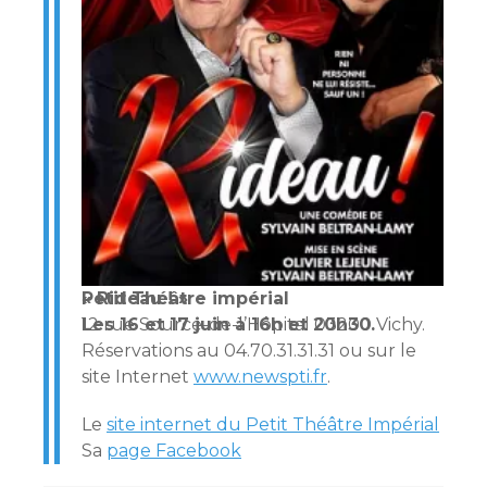
« Rideau ! »
Petit Théâtre impérial
Les 16 et 17 juin à 16h et 20h30.
12 rue Source-de-l’Hôpital 03200 Vichy.
Réservations au 04.70.31.31.31 ou sur le
site Internet
www.newspti.fr
.
Le
site internet du Petit Théâtre Impérial
Sa
page Facebook