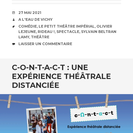
DATE
27 MAI 2021
AUTEUR
A L'EAU DE VICHY
ÉTIQUETTES
COMÉDIE
,
LE PETIT THÉÂTRE IMPÉRIAL
,
OLIVIER
LEJEUNE
,
RIDEAU !
,
SPECTACLE
,
SYLVAIN BELTRAN
LAMY
,
THÉÂTRE
COMMENTAIRES
LAISSER UN COMMENTAIRE
C-O-N-T-A-C-T : UNE
EXPÉRIENCE THÉÂTRALE
DISTANCIÉE