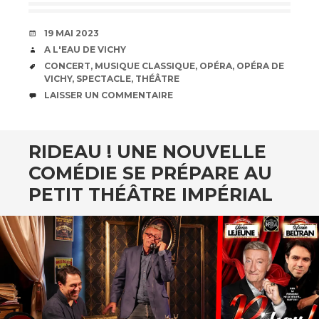
DATE
19 MAI 2023
AUTEUR
A L'EAU DE VICHY
ÉTIQUETTES
CONCERT
,
MUSIQUE CLASSIQUE
,
OPÉRA
,
OPÉRA DE
VICHY
,
SPECTACLE
,
THÉÂTRE
COMMENTAIRES
LAISSER UN COMMENTAIRE
RIDEAU ! UNE NOUVELLE
COMÉDIE SE PRÉPARE AU
PETIT THÉÂTRE IMPÉRIAL