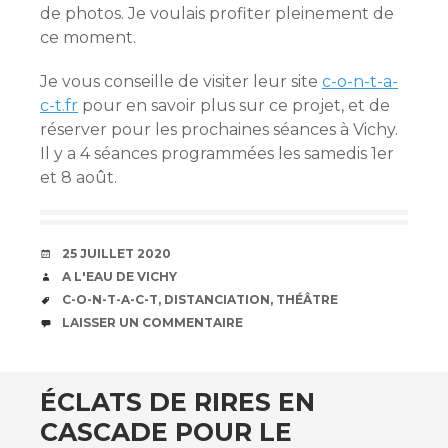
de photos. Je voulais profiter pleinement de
ce moment.
Je vous conseille de visiter leur site
c-o-n-t-a-
c-t.fr
pour en savoir plus sur ce projet, et de
réserver pour les prochaines séances à Vichy.
Il y a 4 séances programmées les samedis 1er
et 8 août.
DATE
25 JUILLET 2020
AUTEUR
A L'EAU DE VICHY
ÉTIQUETTES
C-O-N-T-A-C-T
,
DISTANCIATION
,
THÉÂTRE
COMMENTAIRES
LAISSER UN COMMENTAIRE
ÉCLATS DE RIRES EN
CASCADE POUR LE