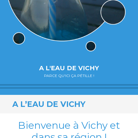
A L'EAU DE VICHY
PARCE QU'ICI ÇA PÉTILLE !
A L’EAU DE VICHY
Bienvenue à Vichy et
dans sa région !